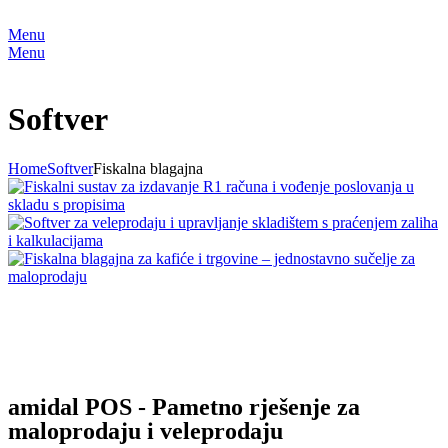
Menu
Menu
Softver
Home
Softver
Fiskalna blagajna
amidal POS - Pametno rješenje za
maloprodaju i veleprodaju