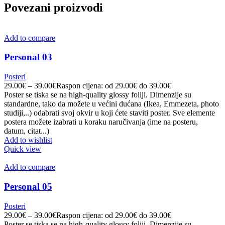
Povezani proizvodi
Add to compare
Personal 03
Posteri
29.00
€
–
39.00
€
Raspon cijena: od 29.00€ do 39.00€
Poster se tiska se na high-quality glossy foliji. Dimenzije su
standardne, tako da možete u većini dućana (Ikea, Emmezeta, photo
studiji,..) odabrati svoj okvir u koji ćete staviti poster. Sve elemente
postera možete izabrati u koraku naručivanja (ime na posteru,
datum, citat...)
Add to wishlist
Quick view
Add to compare
Personal 05
Posteri
29.00
€
–
39.00
€
Raspon cijena: od 29.00€ do 39.00€
Poster se tiska se na high-quality glossy foliji. Dimenzije su