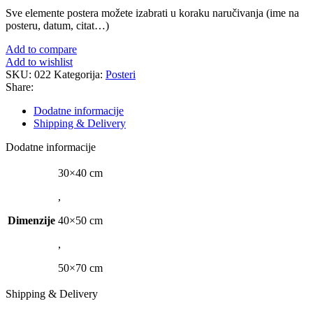
Sve elemente postera možete izabrati u koraku naručivanja (ime na
posteru, datum, citat…)
Add to compare
Add to wishlist
SKU:
022
Kategorija:
Posteri
Share:
Dodatne informacije
Shipping & Delivery
Dodatne informacije
30×40 cm
,
Dimenzije
40×50 cm
,
50×70 cm
Shipping & Delivery