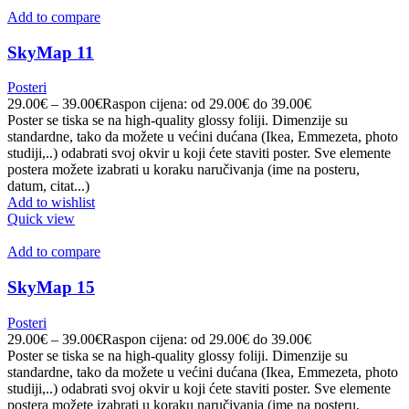
Add to compare
SkyMap 11
Posteri
29.00
€
–
39.00
€
Raspon cijena: od 29.00€ do 39.00€
Poster se tiska se na high-quality glossy foliji. Dimenzije su
standardne, tako da možete u većini dućana (Ikea, Emmezeta, photo
studiji,..) odabrati svoj okvir u koji ćete staviti poster. Sve elemente
postera možete izabrati u koraku naručivanja (ime na posteru,
datum, citat...)
Add to wishlist
Quick view
Add to compare
SkyMap 15
Posteri
29.00
€
–
39.00
€
Raspon cijena: od 29.00€ do 39.00€
Poster se tiska se na high-quality glossy foliji. Dimenzije su
standardne, tako da možete u većini dućana (Ikea, Emmezeta, photo
studiji,..) odabrati svoj okvir u koji ćete staviti poster. Sve elemente
postera možete izabrati u koraku naručivanja (ime na posteru,