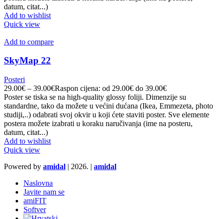
datum, citat...)
Add to wishlist
Quick view
Add to compare
SkyMap 22
Posteri
29.00
€
–
39.00
€
Raspon cijena: od 29.00€ do 39.00€
Poster se tiska se na high-quality glossy foliji. Dimenzije su
standardne, tako da možete u većini dućana (Ikea, Emmezeta, photo
studiji,..) odabrati svoj okvir u koji ćete staviti poster. Sve elemente
postera možete izabrati u koraku naručivanja (ime na posteru,
datum, citat...)
Add to wishlist
Quick view
Powered by
amidal
|
2026. |
amidal
Naslovna
Javite nam se
amiFIT
Softver