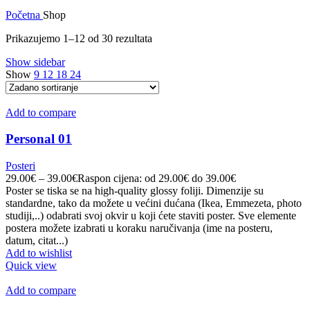
Početna
Shop
Prikazujemo 1–12 od 30 rezultata
Show sidebar
Show
9
12
18
24
Add to compare
Personal 01
Posteri
29.00
€
–
39.00
€
Raspon cijena: od 29.00€ do 39.00€
Poster se tiska se na high-quality glossy foliji. Dimenzije su
standardne, tako da možete u većini dućana (Ikea, Emmezeta, photo
studiji,..) odabrati svoj okvir u koji ćete staviti poster. Sve elemente
postera možete izabrati u koraku naručivanja (ime na posteru,
datum, citat...)
Add to wishlist
Quick view
Add to compare