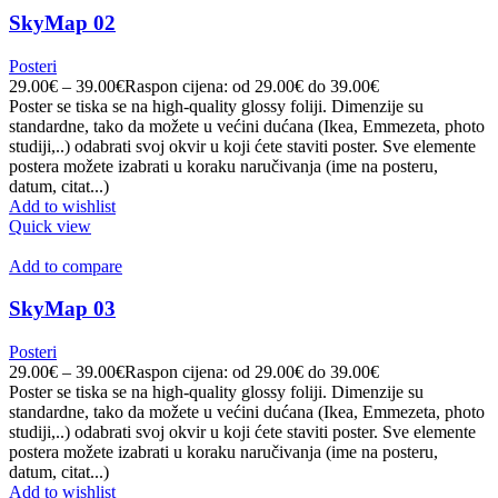
SkyMap 02
Posteri
29.00
€
–
39.00
€
Raspon cijena: od 29.00€ do 39.00€
Poster se tiska se na high-quality glossy foliji. Dimenzije su
standardne, tako da možete u većini dućana (Ikea, Emmezeta, photo
studiji,..) odabrati svoj okvir u koji ćete staviti poster. Sve elemente
postera možete izabrati u koraku naručivanja (ime na posteru,
datum, citat...)
Add to wishlist
Quick view
Add to compare
SkyMap 03
Posteri
29.00
€
–
39.00
€
Raspon cijena: od 29.00€ do 39.00€
Poster se tiska se na high-quality glossy foliji. Dimenzije su
standardne, tako da možete u većini dućana (Ikea, Emmezeta, photo
studiji,..) odabrati svoj okvir u koji ćete staviti poster. Sve elemente
postera možete izabrati u koraku naručivanja (ime na posteru,
datum, citat...)
Add to wishlist