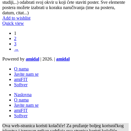
studiji,..) odabrati svoj okvir u koji ćete staviti poster. Sve elemente
postera možete izabrati u koraku naručivanja (ime na posteru,
datum, citat...)
Add to wishlist
Quick view
1
2
3
→
Powered by
amidal
|
2026. |
amidal
O nama
Javite nam se
amiFIT
Softver
Naslovna
O nama
Javite nam se
amiFIT
Softver
Ova web-stranica koristi kolačiće! Za pružanje boljeg korisničkog
iskustva i ispravan prikaz sadržaja ova stranica koristi kolačiće.