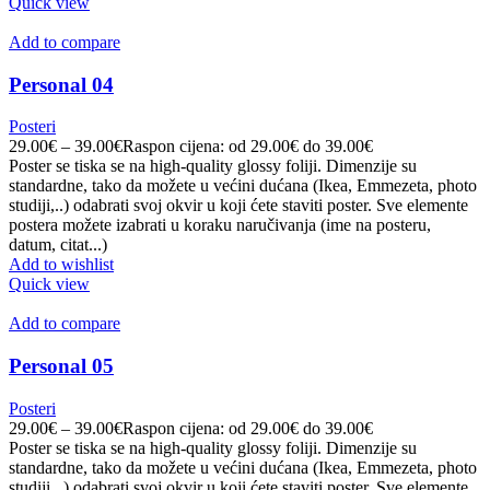
Quick view
Add to compare
Personal 04
Posteri
29.00
€
–
39.00
€
Raspon cijena: od 29.00€ do 39.00€
Poster se tiska se na high-quality glossy foliji. Dimenzije su
standardne, tako da možete u većini dućana (Ikea, Emmezeta, photo
studiji,..) odabrati svoj okvir u koji ćete staviti poster. Sve elemente
postera možete izabrati u koraku naručivanja (ime na posteru,
datum, citat...)
Add to wishlist
Quick view
Add to compare
Personal 05
Posteri
29.00
€
–
39.00
€
Raspon cijena: od 29.00€ do 39.00€
Poster se tiska se na high-quality glossy foliji. Dimenzije su
standardne, tako da možete u većini dućana (Ikea, Emmezeta, photo
studiji,..) odabrati svoj okvir u koji ćete staviti poster. Sve elemente