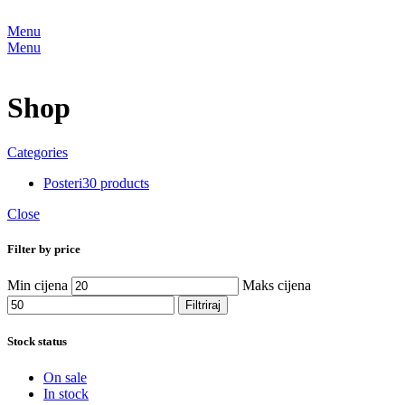
Menu
Menu
Shop
Categories
Posteri
30 products
Close
Filter by price
Min cijena
Maks cijena
Filtriraj
Stock status
On sale
In stock