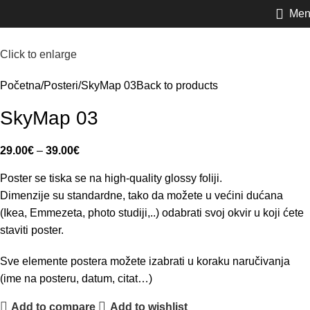
Men
Click to enlarge
Početna
Posteri
SkyMap 03
Back to products
SkyMap 03
29.00
€
–
39.00
€
Poster se tiska se na high-quality glossy foliji.
Dimenzije su standardne, tako da možete u većini dućana
(Ikea, Emmezeta, photo studiji,..) odabrati svoj okvir u koji ćete
staviti poster.
Sve elemente postera možete izabrati u koraku naručivanja
(ime na posteru, datum, citat…)
Add to compare
Add to wishlist