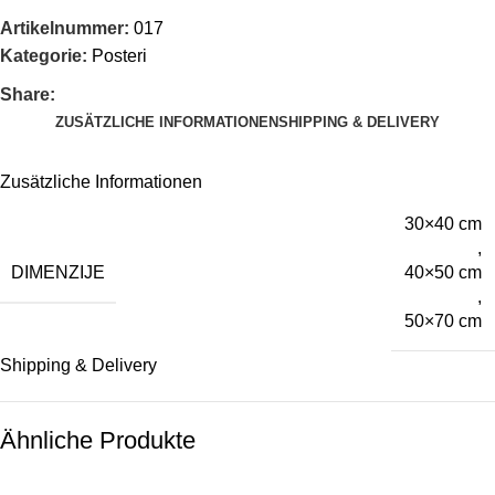
Artikelnummer:
017
Kategorie:
Posteri
Share:
ZUSÄTZLICHE INFORMATIONEN
SHIPPING & DELIVERY
Zusätzliche Informationen
30×40 cm
,
DIMENZIJE
40×50 cm
,
50×70 cm
Shipping & Delivery
Ähnliche Produkte