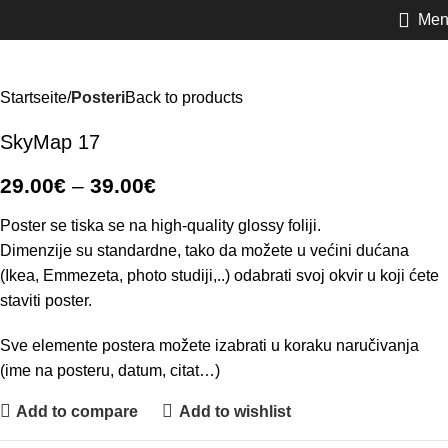
Men
Startseite
Posteri
Back to products
SkyMap 17
29.00
€
–
39.00
€
Poster se tiska se na high-quality glossy foliji.
Dimenzije su standardne, tako da možete u većini dućana
(Ikea, Emmezeta, photo studiji,..) odabrati svoj okvir u koji ćete
staviti poster.
Sve elemente postera možete izabrati u koraku naručivanja
(ime na posteru, datum, citat…)
Add to compare
Add to wishlist