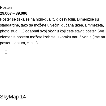
Posteri
29.00
€
–
39.00
€
Poster se tiska se na high-quality glossy foliji. Dimenzije su
standardne, tako da možete u većini dućana (Ikea, Emmezeta,
photo studiji,..) odabrati svoj okvir u koji ćete staviti poster. Sve
elemente postera možete izabrati u koraku naručivanja (ime na
posteru, datum, citat...)
SkyMap 14