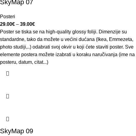
SkyMap 07
Posteri
29.00
€
–
39.00
€
Poster se tiska se na high-quality glossy foliji. Dimenzije su
standardne, tako da možete u većini dućana (Ikea, Emmezeta,
photo studiji,..) odabrati svoj okvir u koji ćete staviti poster. Sve
elemente postera možete izabrati u koraku naručivanja (ime na
posteru, datum, citat...)
SkyMap 09