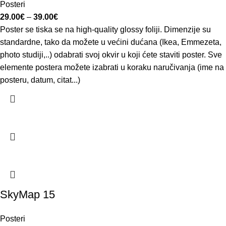
Posteri
29.00
€
–
39.00
€
Poster se tiska se na high-quality glossy foliji. Dimenzije su
standardne, tako da možete u većini dućana (Ikea, Emmezeta,
photo studiji,..) odabrati svoj okvir u koji ćete staviti poster. Sve
elemente postera možete izabrati u koraku naručivanja (ime na
posteru, datum, citat...)
SkyMap 15
Posteri