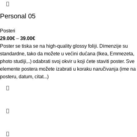
Personal 05
Posteri
29.00
€
–
39.00
€
Poster se tiska se na high-quality glossy foliji. Dimenzije su
standardne, tako da možete u većini dućana (Ikea, Emmezeta,
photo studiji,..) odabrati svoj okvir u koji ćete staviti poster. Sve
elemente postera možete izabrati u koraku naručivanja (ime na
posteru, datum, citat...)