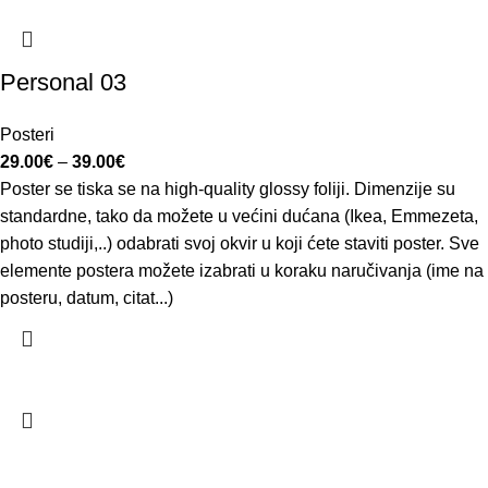
Personal 03
Posteri
29.00
€
–
39.00
€
Poster se tiska se na high-quality glossy foliji. Dimenzije su
standardne, tako da možete u većini dućana (Ikea, Emmezeta,
photo studiji,..) odabrati svoj okvir u koji ćete staviti poster. Sve
elemente postera možete izabrati u koraku naručivanja (ime na
posteru, datum, citat...)