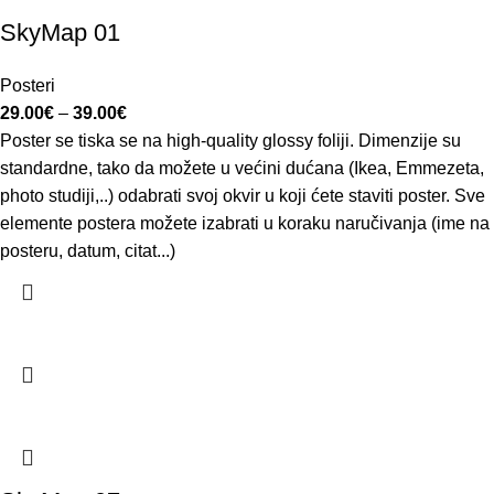
SkyMap 01
Posteri
29.00
€
–
39.00
€
Poster se tiska se na high-quality glossy foliji. Dimenzije su
standardne, tako da možete u većini dućana (Ikea, Emmezeta,
photo studiji,..) odabrati svoj okvir u koji ćete staviti poster. Sve
elemente postera možete izabrati u koraku naručivanja (ime na
posteru, datum, citat...)