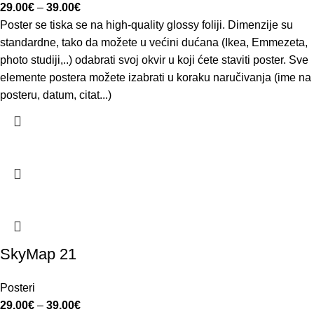
29.00
€
–
39.00
€
Poster se tiska se na high-quality glossy foliji. Dimenzije su
standardne, tako da možete u većini dućana (Ikea, Emmezeta,
photo studiji,..) odabrati svoj okvir u koji ćete staviti poster. Sve
elemente postera možete izabrati u koraku naručivanja (ime na
posteru, datum, citat...)
SkyMap 21
Posteri
29.00
€
–
39.00
€