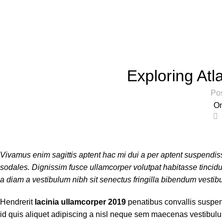
Exploring At
Po
On
0
Vivamus enim sagittis aptent hac mi dui a per aptent suspendi
sodales. Dignissim fusce ullamcorper volutpat habitasse tincidunt
a diam a vestibulum nibh sit senectus fringilla bibendum vestib
Hendrerit
lacinia ullamcorper 2019
penatibus convallis suspen
id quis aliquet adipiscing a nisl neque sem maecenas vestibulum