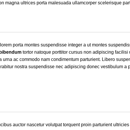
r non magna ultrices porta malesuada ullamcorper scelerisque par
met lorem porta montes suspendisse integer a ut montes suspendi
 bibendum
tortor natoque porttitor cursus non adipiscing facilisi
s a a urna ac commodo nam condimentum parturient. Libero suspen
 curabitur nostra suspendisse nec adipiscing donec vestibulum a p
bus auctor nascetur volutpat torquent proin parturient ultricie