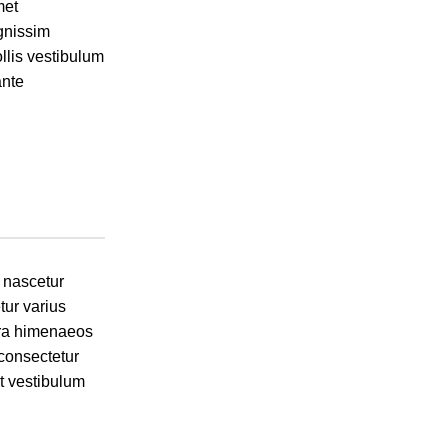
met
gnissim
llis vestibulum
ante
 nascetur
ur varius
tra himenaeos
 consectetur
at vestibulum