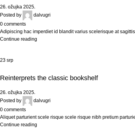
26. ožujka 2025.
Posted by
dalvugri
0
comments
Adipiscing hac imperdiet id blandit varius scelerisque at sagittis
Continue reading
23
srp
DESIGN TRENDS
Reinterprets the classic bookshelf
26. ožujka 2025.
Posted by
dalvugri
0
comments
Aliquet parturient scele risque scele risque nibh pretium parturi
Continue reading