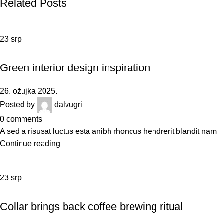
Related Posts
23
srp
INSPIRATION
Green interior design inspiration
26. ožujka 2025.
Posted by
dalvugri
0
comments
A sed a risusat luctus esta anibh rhoncus hendrerit blandit nam 
Continue reading
23
srp
FURNITURE
Collar brings back coffee brewing ritual