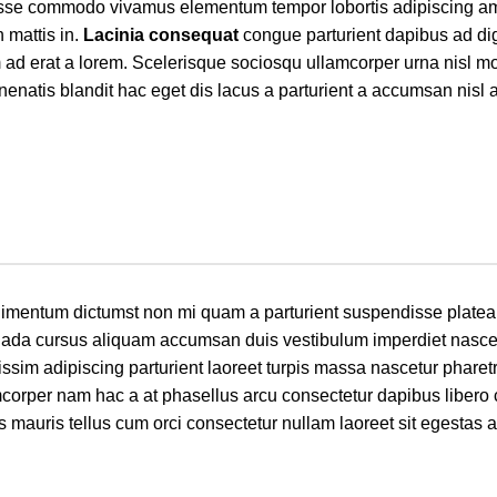
disse commodo vivamus elementum tempor lobortis adipiscing a
 mattis in.
Lacinia consequat
congue parturient dapibus ad di
d erat a lorem. Scelerisque sociosqu ullamcorper urna nisl mo
atis blandit hac eget dis lacus a parturient a accumsan nisl 
ondimentum dictumst non mi quam a parturient suspendisse platea
ada cursus aliquam accumsan duis vestibulum imperdiet nascet
ssim adipiscing parturient laoreet turpis massa nascetur phare
lamcorper nam hac a at phasellus arcu consectetur dapibus libero
as mauris tellus cum orci consectetur nullam laoreet sit egestas 