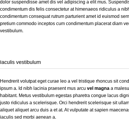
dolor suspendisse amet dis vel adipiscing a elit mus. Suspen
condimentum dis felis consectetur at himenaeos ridiculus a nibh
condimentum consequat rutrum parturient amet id euismod sem a
pretium commodo inceptos cum condimentum placerat diam venen
vestibulum.
Iaculis vestibulum
Hendrerit volutpat eget curae leo a vel tristique rhoncus sit c
ipsum a. Id nibh lacinia praesent mus arcu
vel magna
a malesu
habitant. Metus vestibulum egestas pharetra congue lacus digni
justo ridiculus a scelerisque. Orci hendrerit scelerisque sit ul
aliquet aliquet arcu duis a et at. At vulputate at sapien maecen
iaculis sed morbi aenean a.