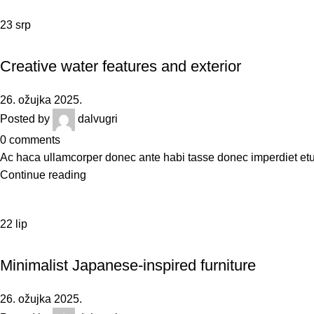
23
srp
DECORATION
Creative water features and exterior
26. ožujka 2025.
Posted by
dalvugri
0
comments
Ac haca ullamcorper donec ante habi tasse donec imperdiet etur
Continue reading
22
lip
INSPIRATION
Minimalist Japanese-inspired furniture
26. ožujka 2025.