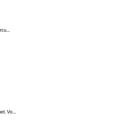
rcu...
t. Vo...