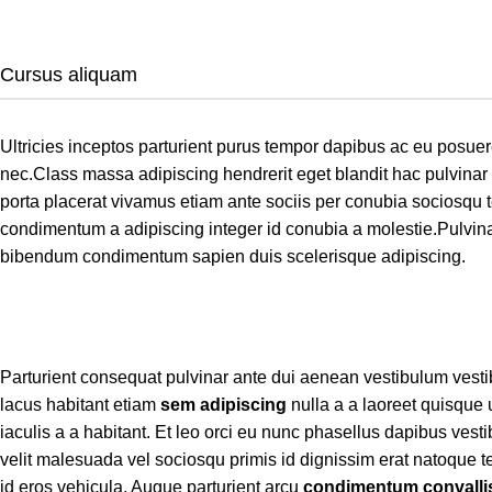
Cursus aliquam
Ultricies inceptos parturient purus tempor dapibus ac eu posue
nec.Class massa adipiscing hendrerit eget blandit hac pulvina
porta placerat vivamus etiam ante sociis per conubia sociosqu t
condimentum a adipiscing integer id conubia a molestie.Pulvin
bibendum condimentum sapien duis scelerisque adipiscing.
Parturient consequat pulvinar ante dui aenean vestibulum vest
lacus habitant etiam
sem adipiscing
nulla a a laoreet quisque
iaculis a a habitant. Et leo orci eu nunc phasellus dapibus vesti
velit malesuada vel sociosqu primis id dignissim erat natoque tell
id eros vehicula. Augue parturient arcu
condimentum convalli