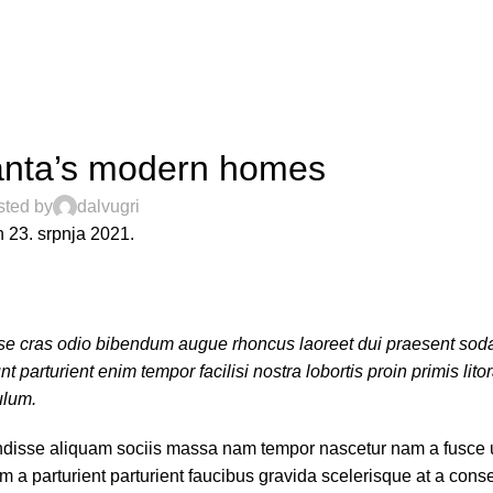
Blog
Home
Decoration
DECORATION
lanta’s modern homes
sted by
dalvugri
 23. srpnja 2021.
sse cras odio bibendum augue rhoncus laoreet dui praesent sod
 parturient enim tempor facilisi nostra lobortis proin primis lito
ulum.
disse aliquam sociis massa nam tempor nascetur nam a fusce u
 a parturient parturient faucibus gravida scelerisque at a conse