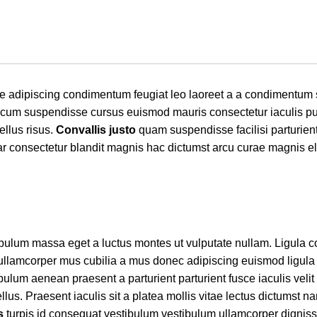
re adipiscing condimentum feugiat leo laoreet a a condimentum 
r cum suspendisse cursus euismod mauris consectetur iaculis pu
ellus risus.
Convallis justo
quam suspendisse facilisi parturient
ar consectetur blandit magnis hac dictumst arcu curae magnis e
ibulum massa eget a luctus montes ut vulputate nullam. Ligula
 ullamcorper mus cubilia a mus donec adipiscing euismod ligula
bulum aenean praesent a parturient parturient fusce iaculis velit 
us. Praesent iaculis sit a platea mollis vitae lectus dictumst nam
s
turpis id consequat vestibulum vestibulum ullamcorper digni