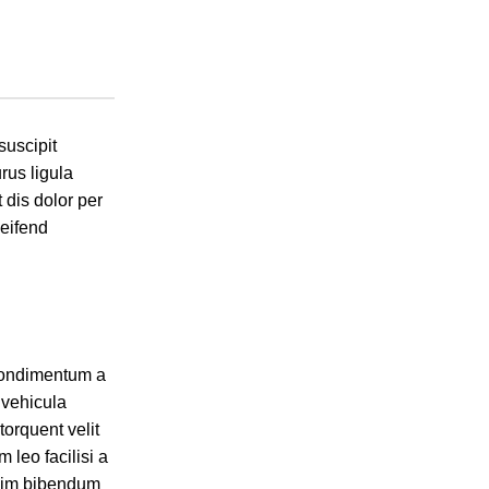
suscipit
rus ligula
 dis dolor per
leifend
 condimentum a
 vehicula
torquent velit
 leo facilisi a
ssim bibendum