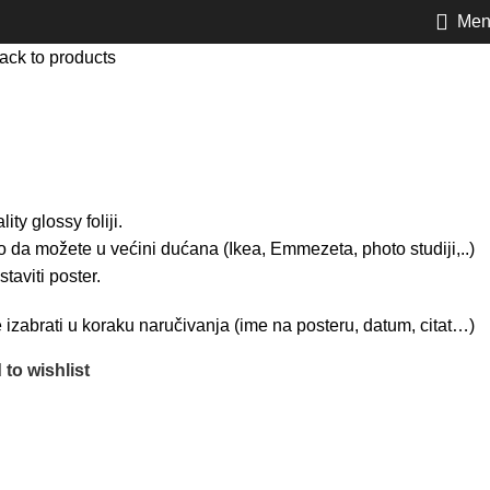
Men
ack to products
ity glossy foliji.
 da možete u većini dućana (Ikea, Emmezeta, photo studiji,..)
staviti poster.
izabrati u koraku naručivanja (ime na posteru, datum, citat…)
to wishlist