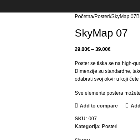
Početna
Posteri
SkyMap 07
B
SkyMap 07
29.00
€
–
39.00
€
Poster se tiska se na high-qual
Dimenzije su standardne, tako
odabrati svoj okvir u koji ćete 
Sve elemente postera možete 
Add to compare
Add 
SKU:
007
Kategorija:
Posteri