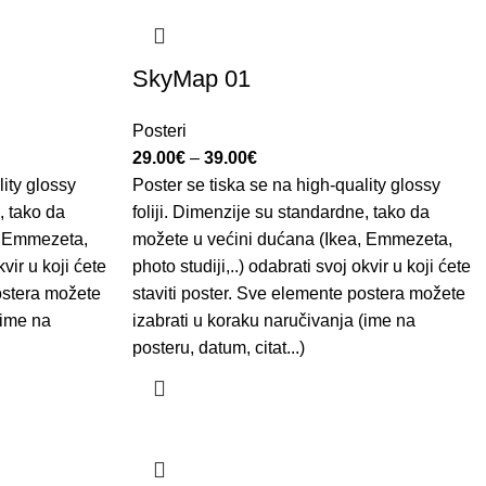
SkyMap 01
Posteri
29.00
€
–
39.00
€
lity glossy
Poster se tiska se na high-quality glossy
, tako da
foliji. Dimenzije su standardne, tako da
, Emmezeta,
možete u većini dućana (Ikea, Emmezeta,
kvir u koji ćete
photo studiji,..) odabrati svoj okvir u koji ćete
postera možete
staviti poster. Sve elemente postera možete
(ime na
izabrati u koraku naručivanja (ime na
posteru, datum, citat...)