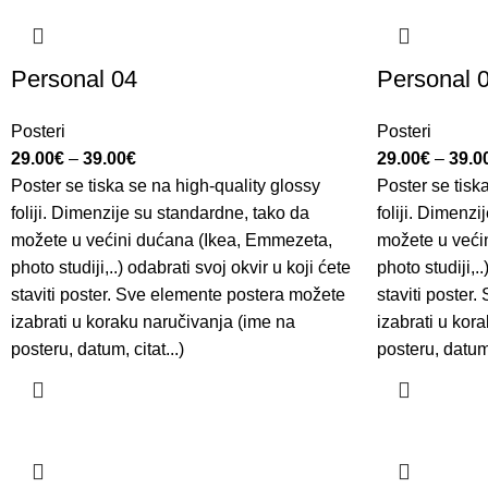
Personal 04
Personal 
Posteri
Posteri
29.00
€
–
39.00
€
29.00
€
–
39.0
Poster se tiska se na high-quality glossy
Poster se tisk
foliji. Dimenzije su standardne, tako da
foliji. Dimenz
možete u većini dućana (Ikea, Emmezeta,
možete u veći
photo studiji,..) odabrati svoj okvir u koji ćete
photo studiji,..
staviti poster. Sve elemente postera možete
staviti poster
izabrati u koraku naručivanja (ime na
izabrati u kor
posteru, datum, citat...)
posteru, datum, 