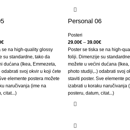
05
Personal 06
Posteri
0
€
29.00
€
–
39.00
€
a se na high-quality glossy
Poster se tiska se na high-qua
ije su standardne, tako da
foliji. Dimenzije su standardne
ni dućana (Ikea, Emmezeta,
možete u većini dućana (Ikea
) odabrati svoj okvir u koji ćete
photo studiji,..) odabrati svoj o
. Sve elemente postera možete
staviti poster. Sve elemente 
aku naručivanja (ime na
izabrati u koraku naručivanja 
citat...)
posteru, datum, citat...)