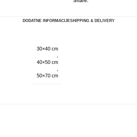
Share:
DODATNE INFORMACIJE
SHIPPING & DELIVERY
30×40 cm
,
40×50 cm
,
50×70 cm