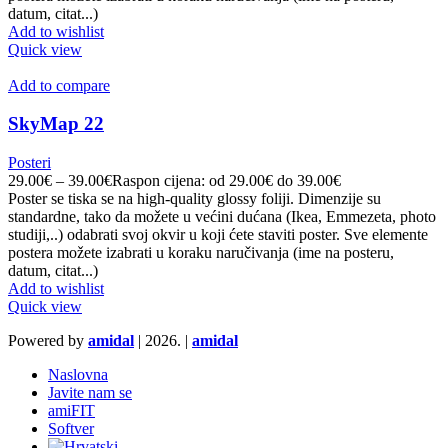
datum, citat...)
Add to wishlist
Quick view
Add to compare
SkyMap 22
Posteri
29.00
€
–
39.00
€
Raspon cijena: od 29.00€ do 39.00€
Poster se tiska se na high-quality glossy foliji. Dimenzije su
standardne, tako da možete u većini dućana (Ikea, Emmezeta, photo
studiji,..) odabrati svoj okvir u koji ćete staviti poster. Sve elemente
postera možete izabrati u koraku naručivanja (ime na posteru,
datum, citat...)
Add to wishlist
Quick view
Powered by
amidal
|
2026. |
amidal
Naslovna
Javite nam se
amiFIT
Softver