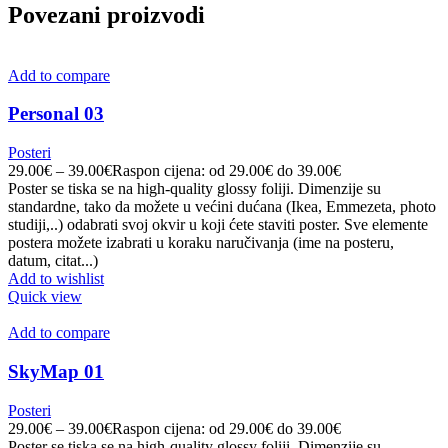
Povezani proizvodi
Add to compare
Personal 03
Posteri
29.00
€
–
39.00
€
Raspon cijena: od 29.00€ do 39.00€
Poster se tiska se na high-quality glossy foliji. Dimenzije su
standardne, tako da možete u većini dućana (Ikea, Emmezeta, photo
studiji,..) odabrati svoj okvir u koji ćete staviti poster. Sve elemente
postera možete izabrati u koraku naručivanja (ime na posteru,
datum, citat...)
Add to wishlist
Quick view
Add to compare
SkyMap 01
Posteri
29.00
€
–
39.00
€
Raspon cijena: od 29.00€ do 39.00€
Poster se tiska se na high-quality glossy foliji. Dimenzije su