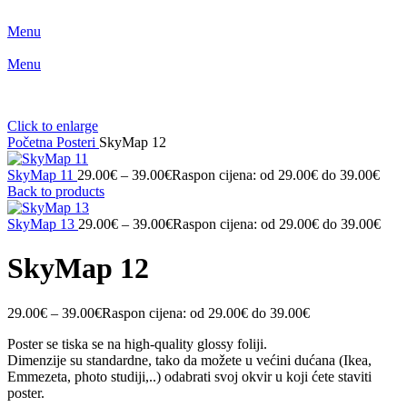
Menu
Menu
Click to enlarge
Početna
Posteri
SkyMap 12
SkyMap 11
29.00
€
–
39.00
€
Raspon cijena: od 29.00€ do 39.00€
Back to products
SkyMap 13
29.00
€
–
39.00
€
Raspon cijena: od 29.00€ do 39.00€
SkyMap 12
29.00
€
–
39.00
€
Raspon cijena: od 29.00€ do 39.00€
Poster se tiska se na high-quality glossy foliji.
Dimenzije su standardne, tako da možete u većini dućana (Ikea,
Emmezeta, photo studiji,..) odabrati svoj okvir u koji ćete staviti
poster.