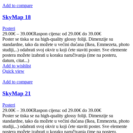
Add to compare
SkyMap 18
Posteri
29.00
€
–
39.00
€
Raspon cijena: od 29.00€ do 39.00€
Poster se tiska se na high-quality glossy foliji. Dimenzije su
standardne, tako da možete u većini dućana (Ikea, Emmezeta, photo
studiji,..) odabrati svoj okvir u koji ćete staviti poster. Sve elemente
postera možete izabrati u koraku naručivanja (ime na posteru,
datum, citat...)
Add to wishlist
Quick view
Add to compare
SkyMap 21
Posteri
29.00
€
–
39.00
€
Raspon cijena: od 29.00€ do 39.00€
Poster se tiska se na high-quality glossy foliji. Dimenzije su
standardne, tako da možete u većini dućana (Ikea, Emmezeta, photo
studiji,..) odabrati svoj okvir u koji ćete staviti poster. Sve elemente
postera možete izabrati u koraku naručivanja (ime na posteru,