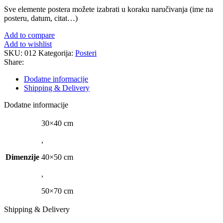
Sve elemente postera možete izabrati u koraku naručivanja (ime na
posteru, datum, citat…)
Add to compare
Add to wishlist
SKU:
012
Kategorija:
Posteri
Share:
Dodatne informacije
Shipping & Delivery
Dodatne informacije
30×40 cm
,
Dimenzije
40×50 cm
,
50×70 cm
Shipping & Delivery