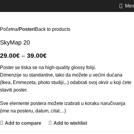
Men
Početna
Posteri
Back to products
SkyMap 20
29.00
€
–
39.00
€
Poster se tiska se na high-quality glossy foliji.
Dimenzije su standardne, tako da možete u većini dućana
(Ikea, Emmezeta, photo studiji,..) odabrati svoj okvir u koji ćete
staviti poster.
Sve elemente postera možete izabrati u koraku naručivanja
(ime na posteru, datum, citat…)
Add to compare
Add to wishlist